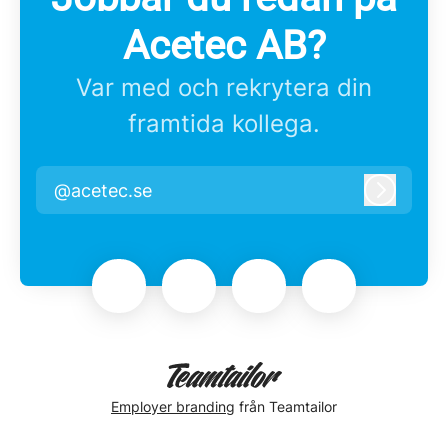
Acetec AB?
Var med och rekrytera din
framtida kollega.
@acetec.se
Logga i
Employer branding
från Teamtailor