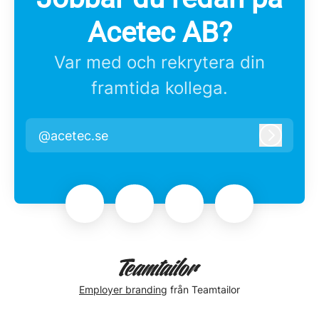
Acetec AB?
Var med och rekrytera din
framtida kollega.
@acetec.se
Logga i
Employer branding
från Teamtailor