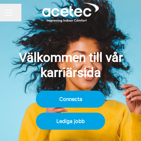
Dela sidan
KARRIÄRMENY
Välkommen till vår
karriärsida
Connecta
Lediga jobb