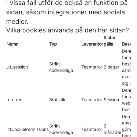
I vissa fall utför de också en funktion på
sidan, såsom integrationer med sociala
medier.
Vilka cookies används på den här sidan?
Slutar
Namn
Typ
Leverantör
gälla
Beskriv
Denna 
för att
Strikt
besöka
_tt_session
Teamtailor
2 dagar
nödvändiga
sammanh
exempel
dig inl
Denna 
för att 
referrer
Statistik
Teamtailor
Session
webblä
besökar
Den hä
används
Strikt
6
_ttCookiePermissions
Teamtailor
gömma 
nödvändiga
månader
bannern