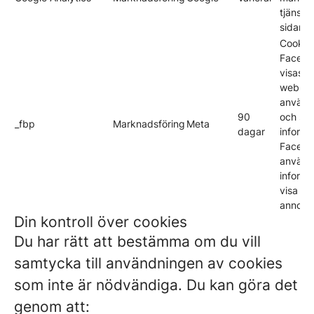
tjänste
sidan.
Cookien
Facebo
visas. 
webbpl
använd
90
och ski
_fbp
Marknadsföring
Meta
dagar
informat
Facebo
använd
informa
visa me
annons
Din kontroll över cookies
Du har rätt att bestämma om du vill
samtycka till användningen av cookies
som inte är nödvändiga. Du kan göra det
genom att: