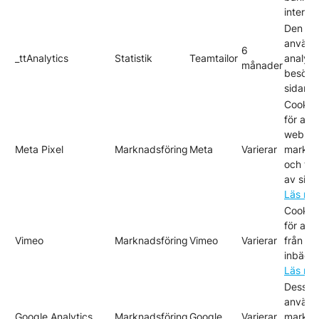
interag
Den hä
används
6
_ttAnalytics
Statistik
Teamtailor
analyse
månader
besöka
sidan.
Cookie
för att 
webbläs
Meta Pixel
Marknadsföring
Meta
Varierar
markna
och tjä
av sida
Läs me
Cookie
för att
Vimeo
Marknadsföring
Vimeo
Varierar
från Vi
inbädd
Läs me
Dessa 
använd
Google Analytics
Marknadsföring
Google
Varierar
markna