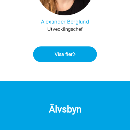
Alexander Berglund
Utvecklingschef
Visa fler
Älvsbyn