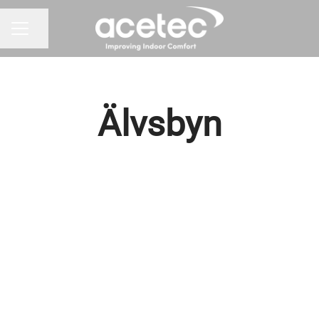
Dela sidan
KARRIÄRMENY
Älvsbyn