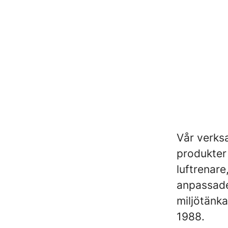
Vår verksa
produkter 
luftrenar
anpassade
miljötänk
1988.