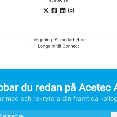
acetec.se
Inloggning för medarbetare
Logga in till Connect
bbar du redan på Acetec 
r med och rekrytera din framtida kolle
@acetec.se